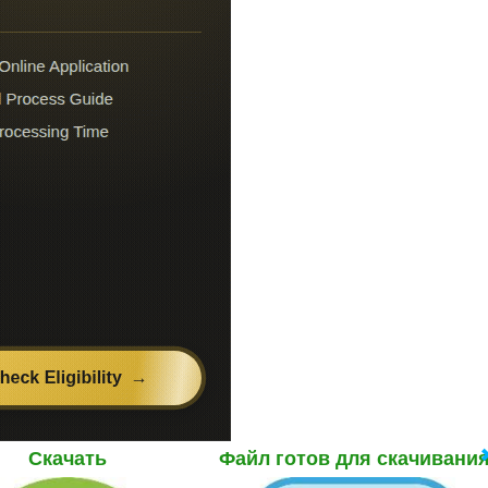
Скачать
Файл готов для скачивани