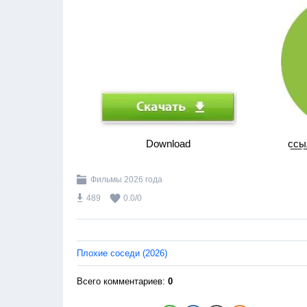
Download
с̲с̲ы̲
Фильмы 2026 года
489
0.0
/
0
Плохие соседи (2026)
Всего комментариев
:
0