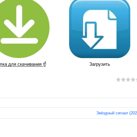
л̲к̲а̲ ̲д̲л̲я̲ ̲с̲к̲а̲ч̲и̲в̲а̲н̲и̲я̲ ☝
Загрузить
Звёздный сигнал (202