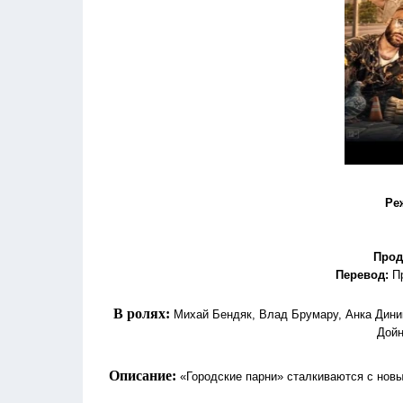
Ре
Прод
Перевод:
П
В ролях:
Михай Бендяк, Влад Брумару, Анка Диник
Дойн
Описание:
«Городские парни» сталкиваются с нов