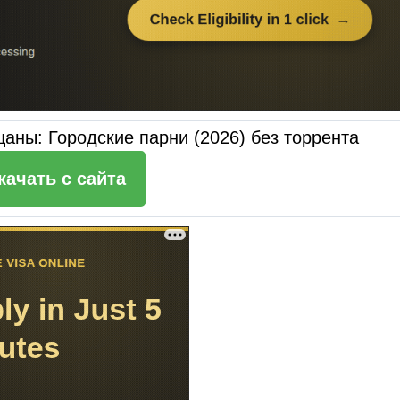
аны: Городские парни (2026) без торрента
качать c сайта