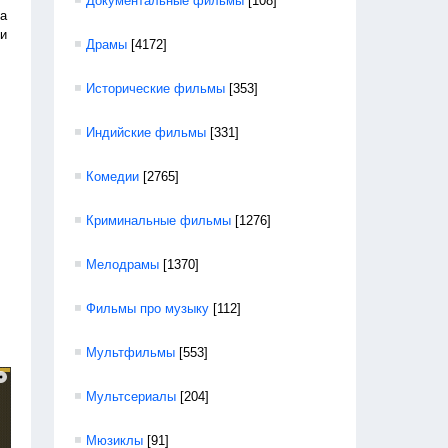
Документальные фильмы
[108]
та
ли
Драмы
[4172]
Исторические фильмы
[353]
Индийские фильмы
[331]
Комедии
[2765]
Криминальные фильмы
[1276]
Мелодрамы
[1370]
Фильмы про музыку
[112]
Мультфильмы
[553]
Мультсериалы
[204]
Мюзиклы
[91]