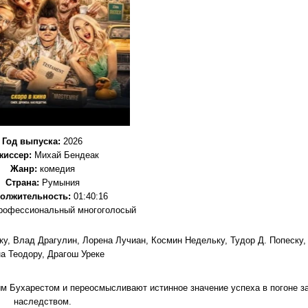
Год выпуска
:
2026
жиссер
:
Михай Бендеак
Жанр
:
комедия
Страна:
Румыния
олжительность:
01:40:16
рофессиональный многоголосый
у, Влад Драгулин, Лорена Лучиан, Космин Недельку, Тудор Д. Попеску,
а Теодору, Драгош Уреке
ым Бухарестом и переосмысливают истинное значение успеха в погоне з
наследством.