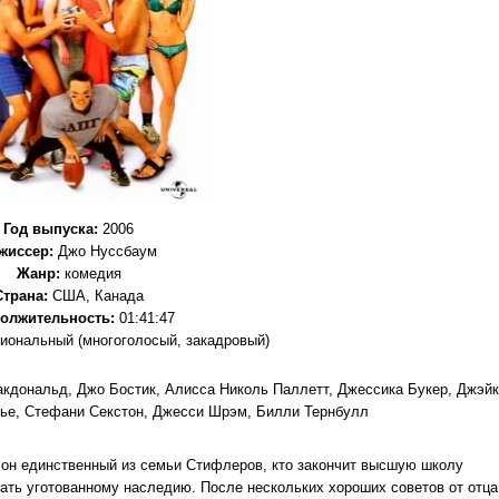
Год выпуска
:
2006
жиссер
:
Джо Нуссбаум
Жанр
:
комедия
Страна:
США, Канада
олжительность:
01:41:47
ональный (многоголосый, закадровый)
кдональд, Джо Бостик, Алисса Николь Паллетт, Джессика Букер, Джэйк
ье, Стефани Секстон, Джесси Шрэм, Билли Тернбулл
о он единственный из семьи Стифлеров, кто закончит высшую школу
ать уготованному наследию. После нескольких хороших советов от отца