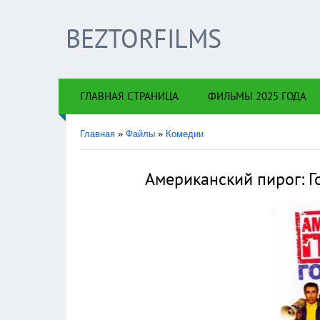
BEZTORFILMS
×
!!!Есл
ГЛАВНАЯ СТРАНИЦА
ФИЛЬМЫ 2025 ГОДА
Главная
»
Файлы
»
Комедии
Американский пирог: Г