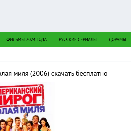
Нажмите на
в плеере
и Вы с телефона сперва нажмите на троеточие в
ФИЛЬМЫ 2024 ГОДА
РУССКИЕ СЕРИАЛЫ
ДОРАМЫ
верхнем углу!!!
олая миля (2006) скачать бесплатно