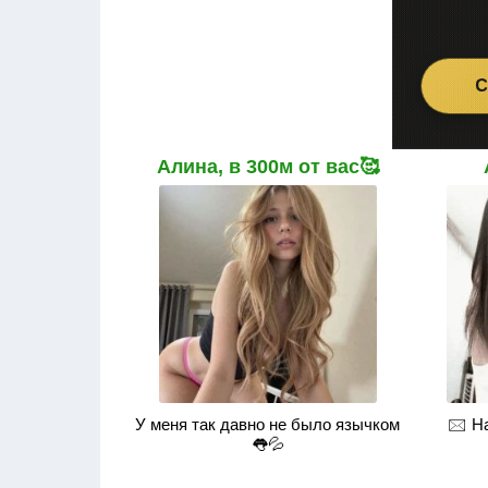
Алина, в 300м от вас🥰
У меня так давно не было язычком
🖂 Н
👅💦