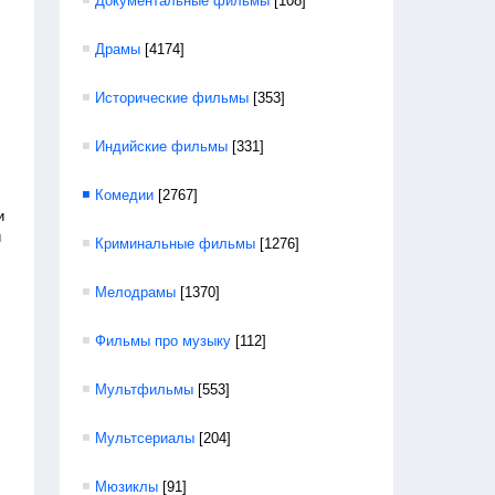
Документальные фильмы
[108]
Драмы
[4174]
Исторические фильмы
[353]
Индийские фильмы
[331]
Комедии
[2767]
и
и
Криминальные фильмы
[1276]
Мелодрамы
[1370]
Фильмы про музыку
[112]
Мультфильмы
[553]
Мультсериалы
[204]
Мюзиклы
[91]