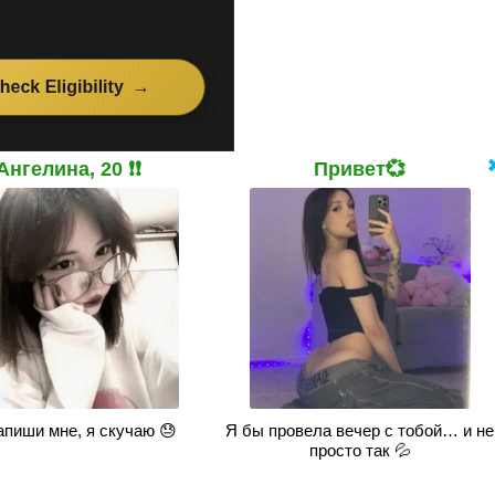
Ангелина, 20 ❗❗
Привет💞
апиши мне, я скучаю 😓
Я бы провела вечер с тобой… и не
просто так 💦