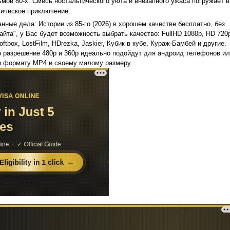
ов 80-х. Смесь ностальгического уюта и внезапного ужаса погружает в
пическое приключение.
ные дела: Истории из 85-го (2026) в хорошем качестве бесплатно, без
сайта", у Вас будет возможность выбрать качество: FullHD 1080p, HD 720
ftbox, LostFilm, HDrezka, Jaskier, Кубик в кубе, Кураж-Бамбей и другие.
то разрешение 480p и 360p идеально подойдут для андроид телефонов и
я формату MP4 и своему малому размеру.