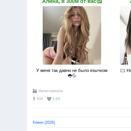
Алина, в 300м от вас🥰
У меня так давно не было язычком
🖂 Н
👅💦
Мультсериалы
634
5.0
/
1
Кевин (2026)