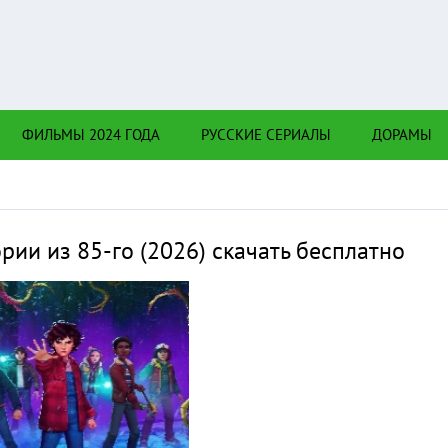
Нажмите на
в плеере
и Вы с телефона сперва нажмите на троеточие в
ФИЛЬМЫ 2024 ГОДА
РУССКИЕ СЕРИАЛЫ
ДОРАМЫ
верхнем углу!!!
рии из 85-го (2026) скачать бесплатно