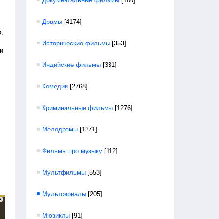
Документальные фильмы
[108]
Драмы
[4174]
p,
Исторические фильмы
[353]
ли
Индийские фильмы
[331]
Комедии
[2768]
Криминальные фильмы
[1276]
Мелодрамы
[1371]
Фильмы про музыку
[112]
Мультфильмы
[553]
Мультсериалы
[205]
Мюзиклы
[91]