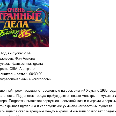
Год выпуска
:
2026
ежиссер
:
Фил Аллора
:
ужасы, фантастика, драма
рана:
США, Австралия
лжительность:
~ 00:30:00
рофессиональный многоголосый
ационный проект расширяет вселенную на весь зимний Хоукинс 1985 года
реальность. Под снегом города пробуждаются новые монстры — мутанты 
мира. Подростки пытаются вернуться к обычной жизни с играми и первы
сть скрывает щупальца и хэллоуинские ухмылки неизвестных существ.
, сочащихся сквозь трещины между мирами. Анимация позволяет создат