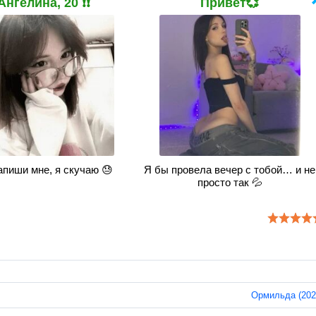
Ангелина, 20 ❗❗
Привет💞
апиши мне, я скучаю 😓
Я бы провела вечер с тобой… и не
просто так 💦
Ормильда (202