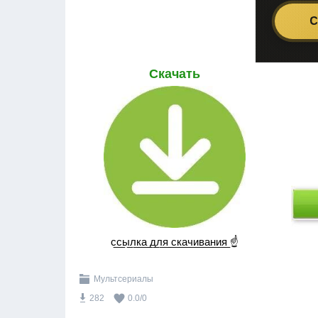
Скачать
с̲с̲ы̲л̲к̲а̲ ̲д̲л̲я̲ ̲с̲к̲а̲ч̲и̲в̲а̲н̲и̲я̲ ☝
Мультсериалы
282
0.0
/
0