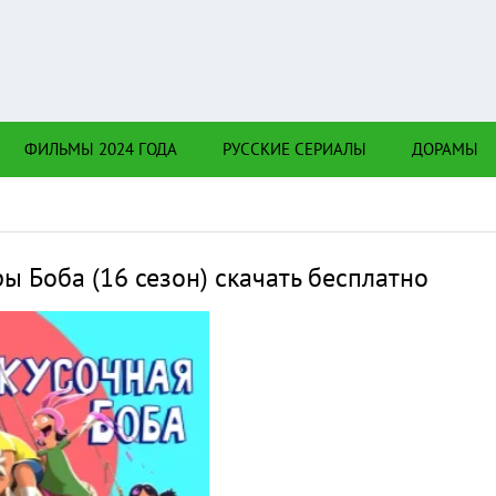
Нажмите на
в плеере
и Вы с телефона сперва нажмите на троеточие в
ФИЛЬМЫ 2024 ГОДА
РУССКИЕ СЕРИАЛЫ
ДОРАМЫ
верхнем углу!!!
ры Боба (16 сезон) скачать бесплатно