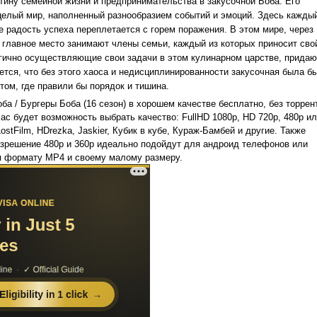
тину семейной жизни и предпринимательства в закусочной Боба. Его
 а целый мир, наполненный разнообразием событий и эмоций. Здесь кажды
е радость успеха переплетается с горем поражения. В этом мире, через
 главное место занимают члены семьи, каждый из которых приносит сво
ично осуществляющие свои задачи в этом кулинарном царстве, придаю
ется, что без этого хаоса и недисциплинированности закусочная была б
ом, где правили бы порядок и тишина.
а / Бургеры Боба (16 сезон) в хорошем качестве бесплатно, без торрен
 Вас будет возможность выбрать качество: FullHD 1080p, HD 720p, 480p и
ostFilm, HDrezka, Jaskier, Кубик в кубе, Кураж-Бамбей и другие. Также
разрешение 480p и 360p идеально подойдут для андроид телефонов или
я формату MP4 и своему малому размеру.