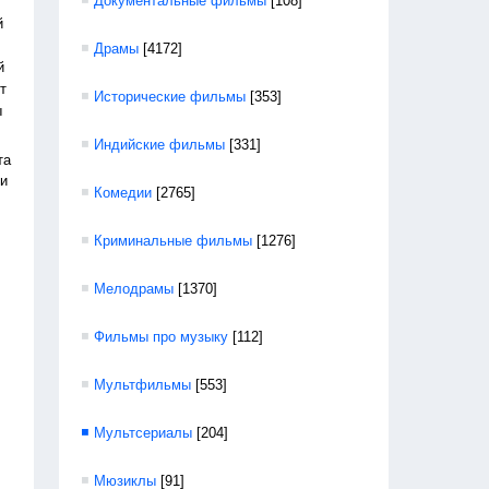
Документальные фильмы
[108]
й
Драмы
[4172]
й
т
Исторические фильмы
[353]
ы
Индийские фильмы
[331]
та
ли
Комедии
[2765]
Криминальные фильмы
[1276]
Мелодрамы
[1370]
Фильмы про музыку
[112]
Мультфильмы
[553]
Мультсериалы
[204]
Мюзиклы
[91]